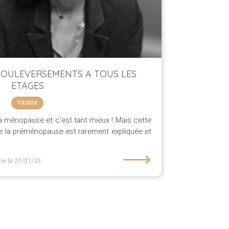
BOULEVERSEMENTS A TOUS LES
ETAGES
Vitalité
la ménopause et c’est tant mieux ! Mais cette
de la préménopause est rarement expliquée et
⟶
he
le 27/01/25