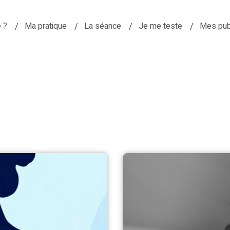
e ?
Ma pratique
La séance
Je me teste
Mes pub