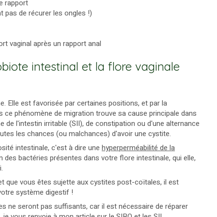
le rapport
t pas de récurer les ongles !)
ort vaginal après un rapport anal
biote intestinal et la flore vaginale
. Elle est favorisée par certaines positions, et par la
is ce phénomène de migration trouve sa cause principale dans
de l'intestin irritable (SII), de constipation ou d'une alternance
outes les chances (ou malchances) d'avoir une cystite.
ité intestinale, c'est à dire une
hyperperméabilité de la
n des bactéries présentes dans votre flore intestinale, qui elle,
i.
t que vous êtes sujette aux cystites post-coïtales, il est
votre système digestif !
 ne seront pas suffisants, car il est nécessaire de réparer
, je vous renvoie à mon article sur le
SIBO et les SII
.