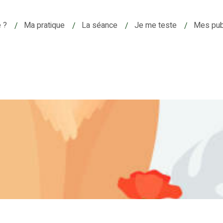
e ?
Ma pratique
La séance
Je me teste
Mes pub