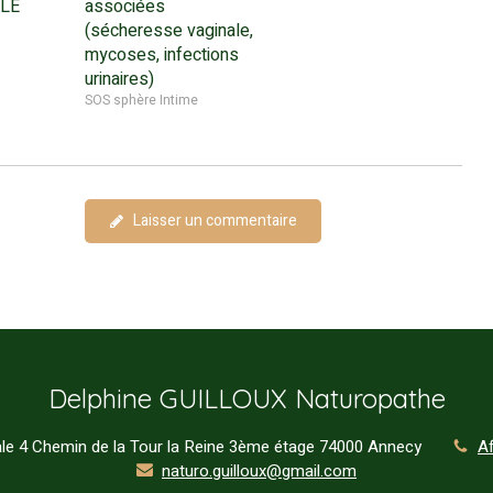
 LE
associées
(sécheresse vaginale,
mycoses, infections
urinaires)
SOS sphère Intime
Laisser un commentaire
Delphine GUILLOUX Naturopathe
e 4 Chemin de la Tour la Reine 3ème étage
74000
Annecy
Af
naturo.guilloux@gmail.com