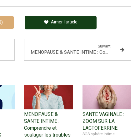
Aimer l'article
0)
Suivant
MENOPAUSE & SANTE INTIME : Comprendre et soulager les troubles associées (sécheresse vaginale, mycoses, infections urinaires)
MENOPAUSE &
SANTE VAGINALE :
SANTE INTIME :
ZOOM SUR LA
Comprendre et
LACTOFERRINE
S
soulager les troubles
SOS sphère Intime