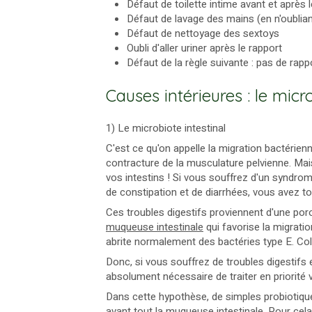
Défaut de toilette intime avant et après 
Défaut de lavage des mains (en n'oublian
Défaut de nettoyage des sextoys
Oubli d'aller uriner après le rapport
Défaut de la règle suivante : pas de rapp
Causes intérieures : le micro
1) Le microbiote intestinal
C'est ce qu'on appelle la migration bactérienne
contracture de la musculature pelvienne. Ma
vos intestins ! Si vous souffrez d'un syndrome 
de constipation et de diarrhées, vous avez t
Ces troubles digestifs proviennent d'une poros
muqueuse intestinale
qui favorise la migratio
abrite normalement des bactéries type E. Col
Donc, si vous souffrez de troubles digestifs e
absolument nécessaire de traiter en priorité 
Dans cette hypothèse, de simples probiotiques
avant tout la muqueuse intestinale. Pour cela